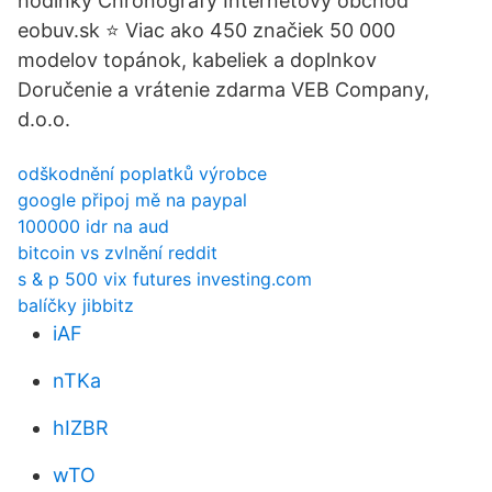
hodinky Chronografy Internetový obchod
eobuv.sk ⭐ Viac ako 450 značiek 50 000
modelov topánok, kabeliek a doplnkov
Doručenie a vrátenie zdarma VEB Company,
d.o.o.
odškodnění poplatků výrobce
google připoj mě na paypal
100000 idr na aud
bitcoin vs zvlnění reddit
s & p 500 vix futures investing.com
balíčky jibbitz
iAF
nTKa
hIZBR
wTO