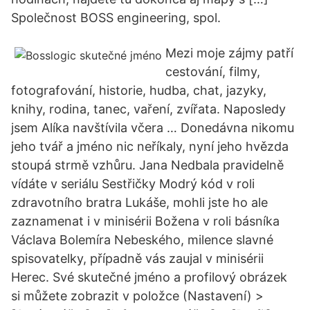
Společnost BOSS engineering, spol.
Mezi moje zájmy patří
cestování, filmy,
fotografování, historie, hudba, chat, jazyky,
knihy, rodina, tanec, vaření, zvířata. Naposledy
jsem Alíka navštívila včera … Donedávna nikomu
jeho tvář a jméno nic neříkaly, nyní jeho hvězda
stoupá strmě vzhůru. Jana Nedbala pravidelně
vídáte v seriálu Sestřičky Modrý kód v roli
zdravotního bratra Lukáše, mohli jste ho ale
zaznamenat i v minisérii Božena v roli básníka
Václava Bolemíra Nebeského, milence slavné
spisovatelky, případně vás zaujal v minisérii
Herec. Své skutečné jméno a profilový obrázek
si můžete zobrazit v položce (Nastavení) >