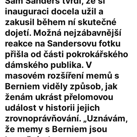
Sám Sanders tvrdí, že si
inauguraci docela užil a
zakusil během ní skutečné
dojetí. Možná nejzábavnější
reakce na Sandersovu fotku
přišla od části pokrokářského
dámského publika. V
masovém rozšíření memů s
Berniem viděly způsob, jak
ženám ukrást přelomovou
událost v historii jejich
zrovnoprávňování. „Uznávám,
že memy s Berniem jsou