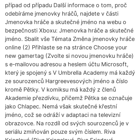
případ od případu Další informace o tom, proč
odebíráme jmenovky hráčů, najdete v části
Jmenovka hráče a skutečné jméno na webu o
bezpečnosti Xboxu: Jmenovka hráče a skutečné
jméno. Sbalit vše Témata Změna jmenovky hráče
online (2) Přihlaste se na stránce Choose your
new gamertag (Zvolte si novou jmenovku hráče)
s e-mailovou adresou a heslem účtu Microsoft,
který je spojený s V Umbrella Academy má každý
ze sourozenců Hargreevesových jméno a číslo
kromě Pětky. V komiksu má každý z členů
Akademie přezdívku, přičemž Pětka se označuje
jako Chlapec. Nemá však skutečné křestní
jméno, což se odráží v adaptaci na televizní
obrazovce. Na rozdíl od svých sourozenců je v
seriálu zmiňován pouze svým číslem. Riva