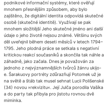
podnikové informační systémy, které ověřují
mnohem přesnějším způsobem, aby bylo
zajištěno, že digitální identita odpovídá skutečné
osobě (skutečné identitě). Využívají se pak
mnohem složitější Jeho skutečné jméno ani další
údaje o jeho životě nejsou známé. Většinu svých
děl uveřejnil během deseti měsíců v letech 1794–
1795. Jeho plodná práce se setkala s negativní
kritickou reakcí současníků a skončila tak náhle a
záhadně, jako začala. Dnes je považován za
jednoho z nejvýznamnějších tvůrců žánru ukijo-
e. Šarakuovy portréty zdůrazňují Potomek už je
na světě a štáb tak musel sehnat Lucii Polišenské
(34) novou »rekvizitu«. Její Julča porodila Vašíka
a do party tak přibyla pro jistotu rovnou dvě
miminka.