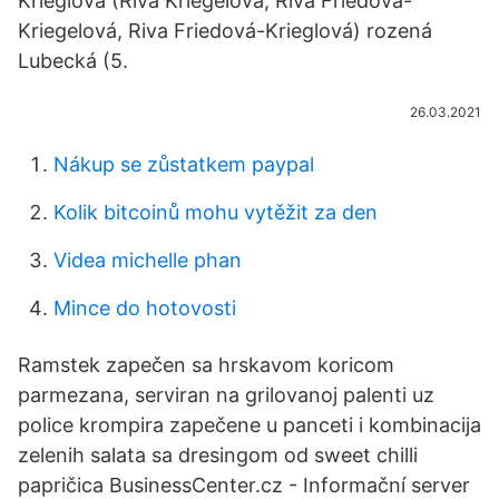
Krieglová (Riva Kriegelová, Riva Friedová-
Kriegelová, Riva Friedová-Krieglová) rozená
Lubecká (5.
26.03.2021
Nákup se zůstatkem paypal
Kolik bitcoinů mohu vytěžit za den
Videa michelle phan
Mince do hotovosti
Ramstek zapečen sa hrskavom koricom
parmezana, serviran na grilovanoj palenti uz
police krompira zapečene u panceti i kombinacija
zelenih salata sa dresingom od sweet chilli
papričica BusinessCenter.cz - Informační server