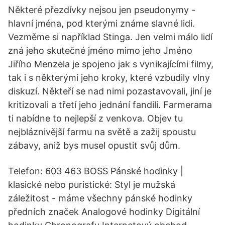
Některé přezdívky nejsou jen pseudonymy -
hlavní jména, pod kterými známe slavné lidi.
Vezměme si například Stinga. Jen velmi málo lidí
zná jeho skutečné jméno mimo jeho Jméno
Jiřího Menzela je spojeno jak s vynikajícími filmy,
tak i s některými jeho kroky, které vzbudily vlny
diskuzí. Někteří se nad nimi pozastavovali, jiní je
kritizovali a třetí jeho jednání fandili. Farmerama
ti nabídne to nejlepší z venkova. Objev tu
nejbláznivější farmu na světě a zažij spoustu
zábavy, aniž bys musel opustit svůj dům.
Telefon: 603 463 BOSS Pánské hodinky |
klasické nebo puristické: Styl je mužská
záležitost - máme všechny pánské hodinky
předních značek Analogové hodinky Digitální